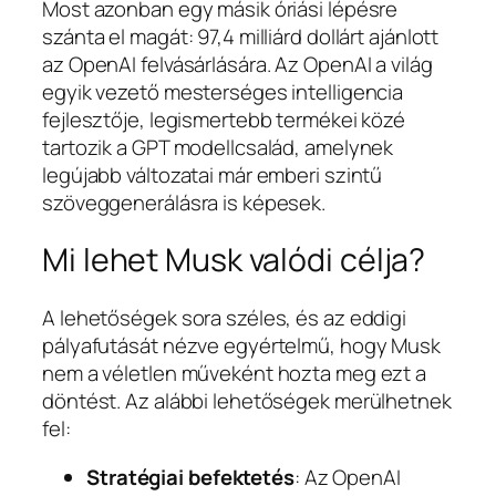
Most azonban egy másik óriási lépésre
szánta el magát: 97,4 milliárd dollárt ajánlott
az OpenAI felvásárlására. Az OpenAI a világ
egyik vezető mesterséges intelligencia
fejlesztője, legismertebb termékei közé
tartozik a GPT modellcsalád, amelynek
legújabb változatai már emberi szintű
szöveggenerálásra is képesek.
Mi lehet Musk valódi célja?
A lehetőségek sora széles, és az eddigi
pályafutását nézve egyértelmű, hogy Musk
nem a véletlen műveként hozta meg ezt a
döntést. Az alábbi lehetőségek merülhetnek
fel:
Stratégiai befektetés
: Az OpenAI