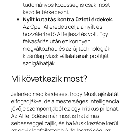
tudományos közösség is csak most
kezd feltérképezni.
Nyílt kutatás kontra üzleti érdekek
:
Az OpenAI eredeti célja a nyílt és
hozzáférhető AI fejlesztés volt. Egy
felvásárlás után ez könnyen
megváltozhat, és az új technológiák
kizárólag Musk vállalatainak profitját
szolgálhatják.
Mi következik most?
Jelenleg még kérdéses, hogy Musk ajánlatát
elfogadják-e, de a mesterséges intelligencia
jövője szempontjából ez egy kritikus pillanat.
Az AI fejlődése már most is hatalmas
sebességgel zajlik, és ha Musk kezébe kerül
az egyik legfejlettebb AI fejlesztő cég, az