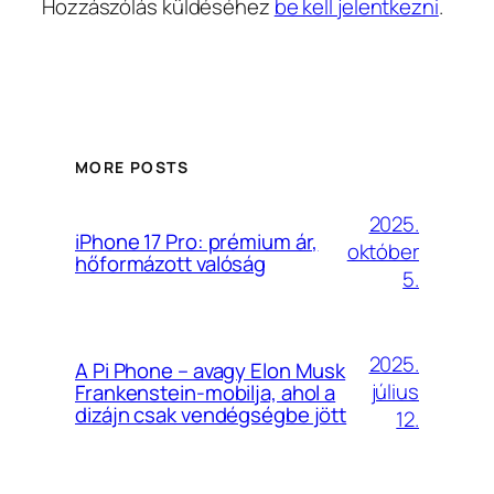
Hozzászólás küldéséhez
be kell jelentkezni
.
MORE POSTS
2025.
iPhone 17 Pro: prémium ár,
október
hőformázott valóság
5.
2025.
A Pi Phone – avagy Elon Musk
július
Frankenstein-mobilja, ahol a
dizájn csak vendégségbe jött
12.