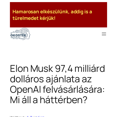
Ugrás
Hamarosan elkészülünk, addig is a
a
türelmedet kérjük!
tartalomhoz
Elon Musk 97,4 milliárd
dolláros ajánlata az
OpenAI felvásárlására:
Mi áll a háttérben?