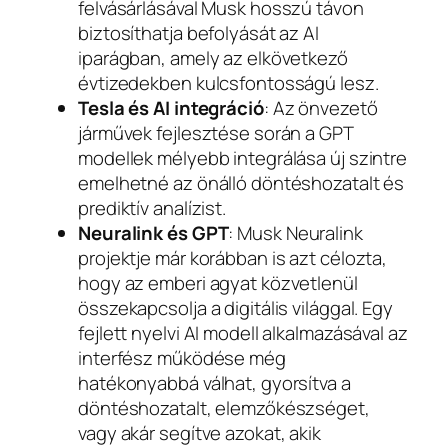
felvásárlásával Musk hosszú távon
biztosíthatja befolyását az AI
iparágban, amely az elkövetkező
évtizedekben kulcsfontosságú lesz.
Tesla és AI integráció
: Az önvezető
járművek fejlesztése során a GPT
modellek mélyebb integrálása új szintre
emelhetné az önálló döntéshozatalt és
prediktív analízist.
Neuralink és GPT
: Musk Neuralink
projektje már korábban is azt célozta,
hogy az emberi agyat közvetlenül
összekapcsolja a digitális világgal. Egy
fejlett nyelvi AI modell alkalmazásával az
interfész működése még
hatékonyabbá válhat, gyorsítva a
döntéshozatalt, elemzőkészséget,
vagy akár segítve azokat, akik