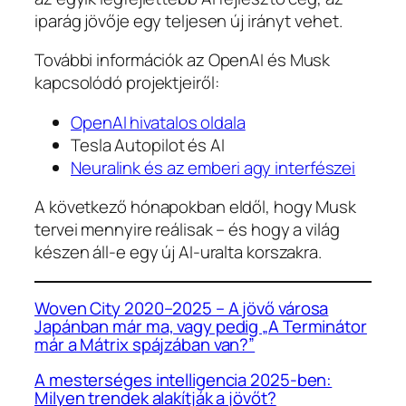
iparág jövője egy teljesen új irányt vehet.
További információk az OpenAI és Musk
kapcsolódó projektjeiről:
OpenAI hivatalos oldala
Tesla Autopilot és AI
Neuralink és az emberi agy interfészei
A következő hónapokban eldől, hogy Musk
tervei mennyire reálisak – és hogy a világ
készen áll-e egy új AI-uralta korszakra.
Woven City 2020–2025 – A jövő városa
Japánban már ma, vagy pedig „A Terminátor
már a Mátrix spájzában van?”
A mesterséges intelligencia 2025-ben:
Milyen trendek alakítják a jövőt?