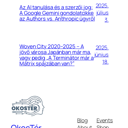
2025.
Az AI tanulása és a szerzői jog:
július
A Google Gemini gondolatcikke
az Authors vs. Anthropic ügyről
3.
Woven City 2020–2025 – A
2025.
jövő városa Japánban már ma,
június
vagy pedig „A Terminátor már a
18.
Mátrix spájzában van?”
Blog
Events
OkosTér
About
Shop