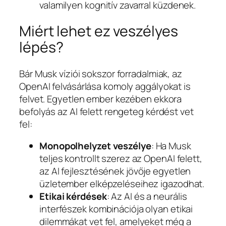
valamilyen kognitív zavarral küzdenek.
Miért lehet ez veszélyes
lépés?
Bár Musk víziói sokszor forradalmiak, az
OpenAI felvásárlása komoly aggályokat is
felvet. Egyetlen ember kezében ekkora
befolyás az AI felett rengeteg kérdést vet
fel:
Monopolhelyzet veszélye
: Ha Musk
teljes kontrollt szerez az OpenAI felett,
az AI fejlesztésének jövője egyetlen
üzletember elképzeléseihez igazodhat.
Etikai kérdések
: Az AI és a neurális
interfészek kombinációja olyan etikai
dilemmákat vet fel, amelyeket még a