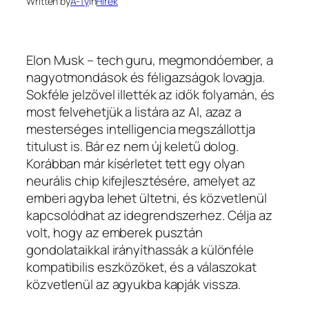
Written by
A-Ty
in
Hírek
Elon Musk – tech guru, megmondóember, a
nagyotmondások és féligazságok lovagja.
Sokféle jelzővel illették az idők folyamán, és
most felvehetjük a listára az AI, azaz a
mesterséges intelligencia megszállottja
titulust is. Bár ez nem új keletű dolog.
Korábban már kísérletet tett egy olyan
neurális chip kifejlesztésére, amelyet az
emberi agyba lehet ültetni, és közvetlenül
kapcsolódhat az idegrendszerhez. Célja az
volt, hogy az emberek pusztán
gondolataikkal irányíthassák a különféle
kompatibilis eszközöket, és a válaszokat
közvetlenül az agyukba kapják vissza.